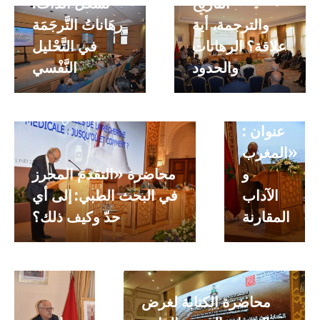
افتتاحية
التاريخ
تشَكُّل الذَّات:
لإنطلاقة
والترجمة، أية
رهَاناتُ التَّرجَمَة
كرسي
علاقة؟ الرهانات
في التَّحْليل
الآداب
والحدود
النَّفْسي
المقارنة،
تحت
عنوان :
«المغرب
و
محاضرة «التقدم المحرز
الآداب
في البحث الطبي: إلى أي
المقارنة
حدّ وكيف ذلك؟
محاضرة الكتابة لغرض