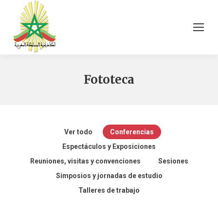
Fototeca
Ver todo
Conferencias
Espectáculos y Exposiciones
Reuniones, visitas y convenciones
Sesiones
Simposios y jornadas de estudio
محاضرة من”
Talleres de trabajo
محاضرة
محاضرة »
المَكْتوب“ إلى