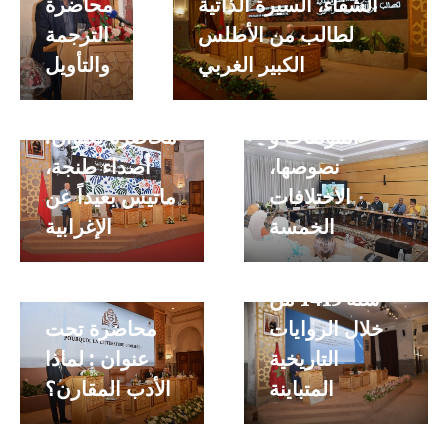
الشفاء، السيرة الذاتية
محاضرة
لطالب من الأطلس
الترجمة
الكبير الغربي
والتأويل
محاضرة تحت
عنوان :
المؤلفات و
محاضرة بعنوان:
نصوصها،
أصداء طنجة،
الاختلافات
ماتيس بعيداً عن
محاضرة تحت
الخمسة
الإغرابية
عنوان: الاحتلال
البرتغالي لسبتة
سنة 1415 من
خلال الروايات
محاضرة تحت
التاريخية
عنوان : لماذا
المتباينة
الأدب المقارن؟