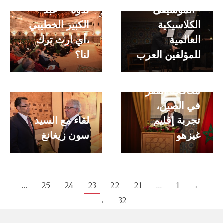
-الموسيقى
ندوة – عبد
الكلاسيكية
الكبير الخطيبي
العالمية
،أي ارث ترك
محاضرة الأستاذ
للمؤلفين العرب
لنا؟
السيد سون
زيغانغ –
مكافحة الفقر
في الصين،
تجربة إقليم
لقاء مع السيد
غيزهو
سون زيغانغ
…
25
24
23
22
21
…
1
←
→
32