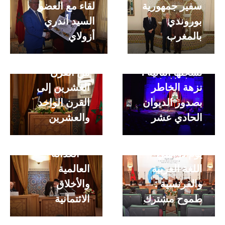
سفير جمهورية
لقاء مع العضو
بوروندي
السيد أندري
احتفالية
محاضرة الأستاذ
بالمغرب
أزولاي
الملحون ديوان
غابرييل دو
المغاربة في
بروي- الانتقال
نسختها الثانية :
من القرن
نزهة الخاطر
العشرين إلى
بصدور الديوان
القرن الواحد
الحادي عشر
والعشرين
محاضرة الدكتور
طه عبد الرحمن
يوم دراسي –
– العدالة
اللغة العربية
العالمية
الحفل
والفرنسية :
والأخلاق
الموسيقي
طموح مشترك
الائتمانية
أرابيسك في
نسخته الثانية