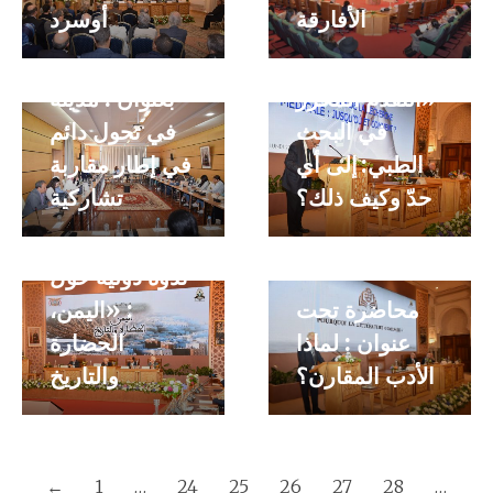
الأفارقة
أوسرد
الامتدادات
محاضرة
الحضرية » حلقة
«التقدم المحرز
بعنوان : مدينة
في البحث
في تحول دائم
الطبي: إلى أي
في إطار مقاربة
حدّ وكيف ذلك؟
تشاركية
ندوة دولية حول
محاضرة تحت
: «اليمن،
عنوان : لماذا
الحضارة
الأدب المقارن؟
والتاريخ
←
1
…
24
25
26
27
28
…