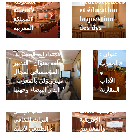
افتتاحية
السعودية
Neurosciences
لإنطلاقة
لأكاديمية
et éducation
كرسي
المملكة
la question
الآداب
المغربية
des dys
المقارنة،
سلسلة حلقات علمية
تحت
تحت عنوان : »
عنوان :
الامتدادات الحضرية ̏
«المغرب
حلقة بعنوان “التدبير
و
المؤسساتي لمجال
ندوة دولية تحت
الآداب
ميترويولي بالمغرب :
عنوان: » سردية
المقارنة
الدار البيضاء وجهتها ”
الأصول
والتواريخ
الرئيسية للآداب
كتاب أطلس
سلسلة حلقات
الإفريقية
التراث الثقافي
علمية تحت
والمغتربين
و الطبيعي لأقليم
عنوان: »