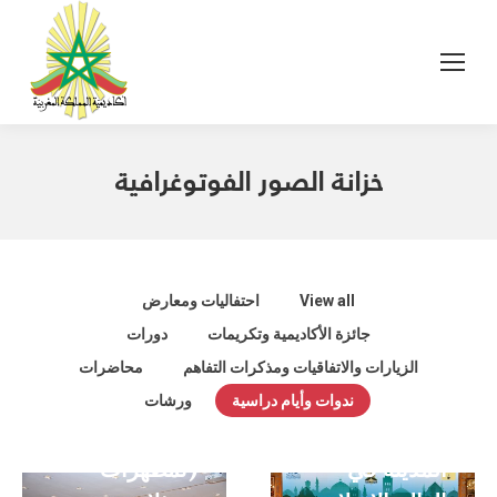
خزانة الصور الفوتوغرافية
View all
احتفاليات ومعارض
جائزة الأكاديمية وتكريمات
دورات
ندوة دولية
الزيارات والاتفاقيات ومذكرات التفاهم
محاضرات
أصداء الأندلس..
ندوات وأيام دراسية
ورشات
ندوة دولية –
رؤى معاصرة
المدينة في
(تمظهرات