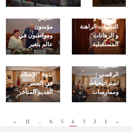
للمغرب: الجدور
ندوة الحوار
التاريخية و
الديني –
التجليات الراهنة
مؤمنون
و الرهانات
ومواطنون في
المستقبلية
عالم يتغير
ندوة : ترجمـة
المحتوى
الرقمـي :
ندوة “الإسلام
استراتيجيات
في العصر
وممارسات
القديم المتأخر
→
11
…
6
5
4
3
2
1
←