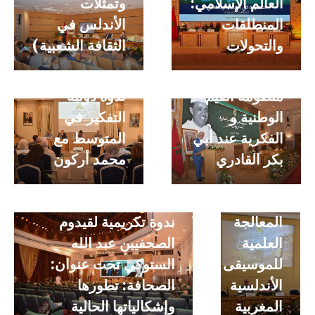
العالم الإسلامي:
وتمثلات
المنطلقات
الأندلس في
والتحولات
الثقافة الشعبية)
ندوة تكريمية
منظومة القيم
ندوة دولية –
ندوة
الوطنية و
التفكير في
تحت
الفكرية عند أبي
المتوسط مع
عنوان
بكر القادري
محمد أركون
-نحو
تجديد
المعالجة
ندوة تكريمية لقيدوم
العلمية
الصحفيين عبد الله
للموسيقى
الستوكي تحت عنوان:
الأندلسية
الصحافة: تطورها
ندوة “التطور
المغربية
وإشكالياتها الحالية
الدستوري