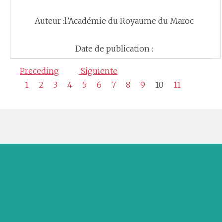
Auteur :l’Académie du Royaume du Maroc
Date de publication :
Preceding
Siguiente
1
2
3
4
5
6
7
8
9
10
11