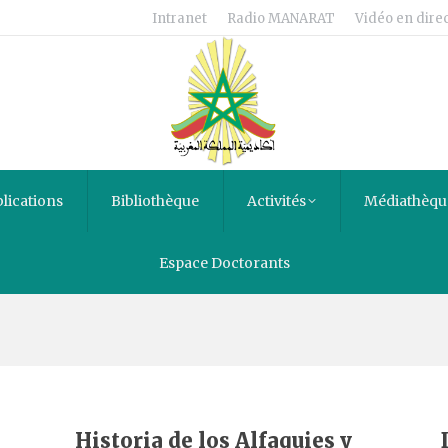
Intranet
Radio MANARAT
Vidéo en direc
lications
Bibliothèque
Activités
Médiathèqu
Espace Doctorants
e
Historia de los Alfaquies y