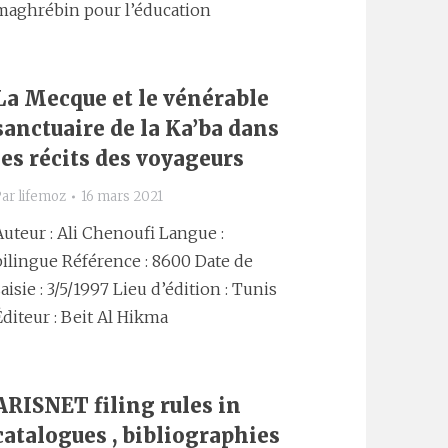
maghrébin pour l’éducation
La Mecque et le vénérable
sanctuaire de la Ka’ba dans
les récits des voyageurs
Par
lifemoz
16 mars 2021
Auteur : Ali Chenoufi Langue :
bilingue Référence : 8600 Date de
saisie : 3/5/1997 Lieu d’édition : Tunis
Éditeur : Beit Al Hikma
ARISNET filing rules in
catalogues , bibliographies