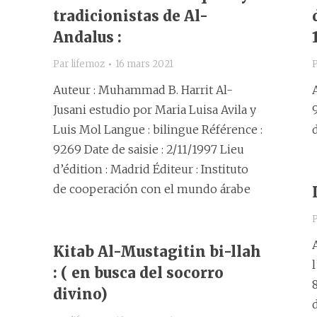
tradicionistas de Al-
Andalus :
Par
lifemoz
16 mars 2021
Auteur : Muhammad B. Harrit Al-
Jusani estudio por Maria Luisa Avila y
Luis Mol Langue : bilingue Référence :
d
9269 Date de saisie : 2/11/1997 Lieu
d’édition : Madrid Éditeur : Instituto
de cooperación con el mundo árabe
Kitab Al-Mustagitin bi-llah
: ( en busca del socorro
divino)