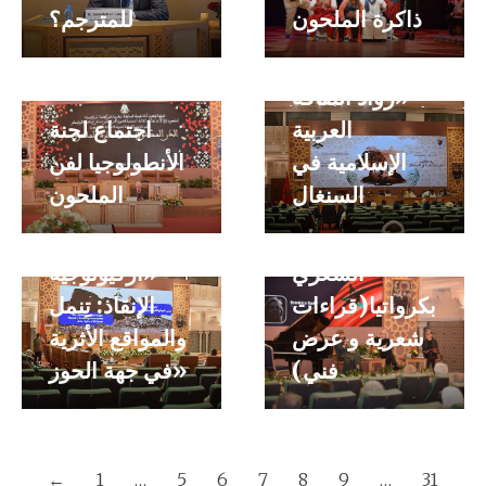
ذاكرة الملحون
للمترجم؟
«ندوة دولية
تحت عنوان :
«رواد الثقافة
العربية
اجتماع لجنة
الإسلامية في
الأنطولوجيا لفن
ملتقى ثقافي
السنغال
الملحون
تحت عنوان:
يوم دراسي
«المشهد
تحت عنوان :
الشعري
«أركيولوجية
بكرواتيا(قراءات
الإنقاذ: تِنمل
شعرية و عرض
والمواقع الأثرية
فني)
في جهة الحوز»
←
1
…
5
6
7
8
9
…
31