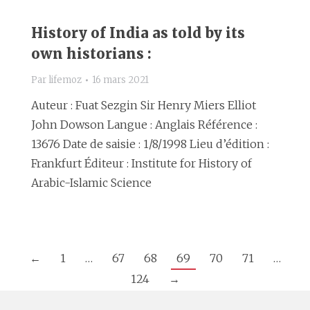
History of India as told by its
own historians :
Par
lifemoz
16 mars 2021
Auteur : Fuat Sezgin Sir Henry Miers Elliot
John Dowson Langue : Anglais Référence :
13676 Date de saisie : 1/8/1998 Lieu d’édition :
Frankfurt Éditeur : Institute for History of
Arabic-Islamic Science
←
1
…
67
68
69
70
71
…
124
→