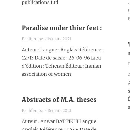
publications Ltd
:
Paradise under thier feet :
Par
lifemoz
16 mars 2021
Auteur : Langue : Anglais Référence :
12713 Date de saisie : 26-06-96 Lieu
d’édition : Teheran Éditeur : Iranian
association of women
Abstracts of M.A. theses
Par
lifemoz
16 mars 2021
Auteur : Anwar BATTIKHI Langue :
Anglais Référence : 12614 Date de