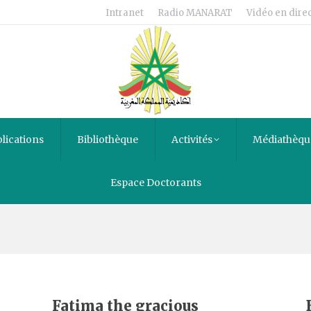
Intranet
Radio MANARAT
Vidéo en direc
lications
Bibliothèque
Activités
Médiathèqu
Espace Doctorants
Fatima the gracious