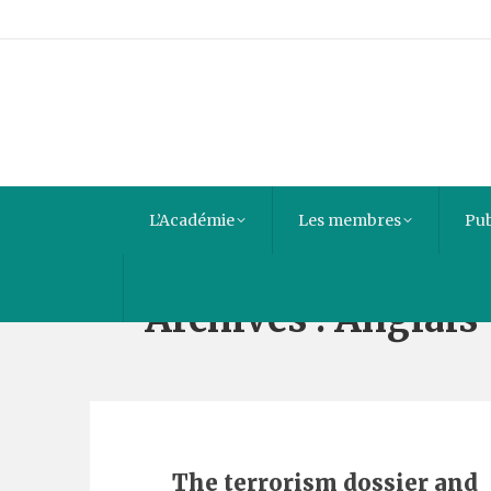
L’Académie
Les membres
Pub
Archives :
Anglais
The terrorism dossier and