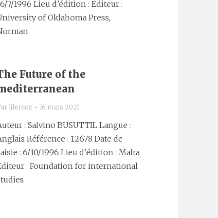
 6/7/1996 Lieu d’édition : Éditeur :
University of Oklahoma Press,
Norman
The Future of the
mediterranean
Par
lifemoz
16 mars 2021
Auteur : Salvino BUSUTTIL Langue :
Anglais Référence : 12678 Date de
saisie : 6/10/1996 Lieu d’édition : Malta
Éditeur : Foundation for international
studies