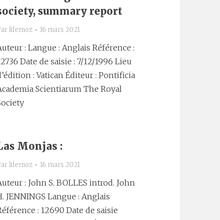
society, summary report
Par
lifemoz
16 mars 2021
Auteur : Langue : Anglais Référence :
12736 Date de saisie : 7/12/1996 Lieu
d’édition : Vatican Éditeur : Pontificia
Academia Scientiarum The Royal
Society
Las Monjas :
Par
lifemoz
16 mars 2021
Auteur : John S. BOLLES introd. John
H. JENNINGS Langue : Anglais
Référence : 12690 Date de saisie