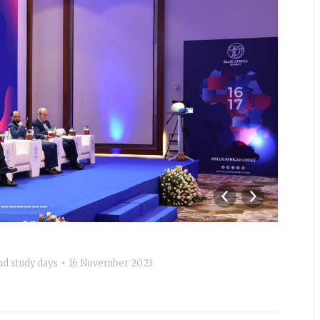
_______
201
d study days
16 November 2023