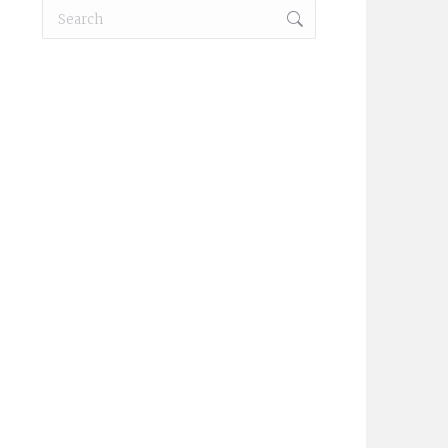
Search:
9T ___________________________