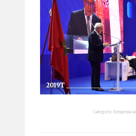
2019T ____________________
Category:
Symposia an