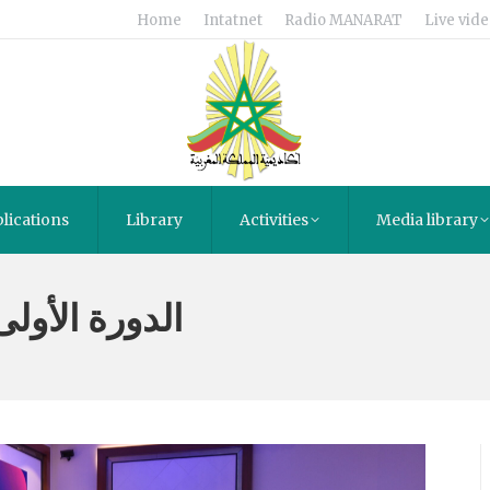
Home
Intatnet
Radio MANARAT
Live vide
lications
Library
Activities
Media library
الدورة الأولى