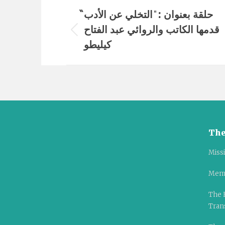
Album
حلقة بعنوان : ̎ التخلي عن الأدب̏
navigation
قدمها الكاتب والروائي عبد الفتاح
Previous
كيليطو
album:
The
Miss
Mem
The 
Tran