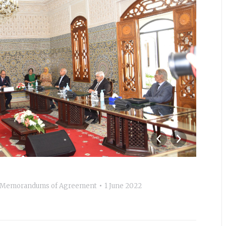
DSC
nd Memorandums of Agreement
1 June 2022