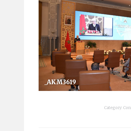
_AKM3619
Category:
Con