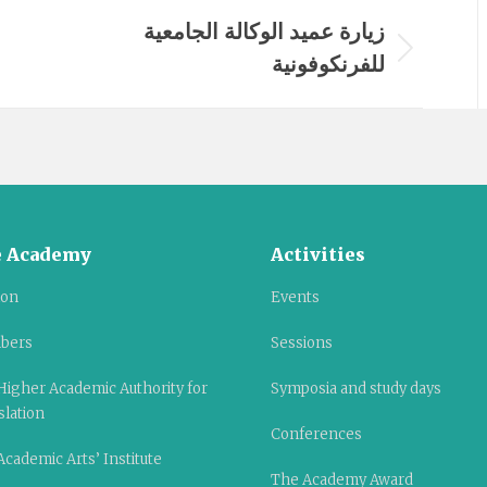
زيارة عميد الوكالة الجامعية
للفرنكوفونية
Next
album:
 Academy
Activities
ion
Events
bers
Sessions
Higher Academic Authority for
Symposia and study days
slation
Conferences
cademic Arts’ Institute
The Academy Award