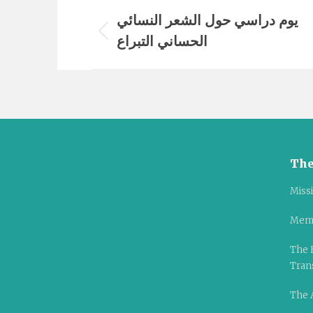
Album
يوم دراسي حول الشعر النسائي
navigation
الحساني التبراع
Previous
album:
The
Miss
Mem
The 
Tran
The A