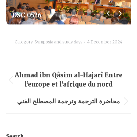
DSC_0526
Category:
Symposia and study days
4 December 2024
Album
Ahmad ibn Qâsim al-Hajarî Entre
navigation
l’europe et l’afrique du nord
Previous
album:
محاضرة الترجمة وترجمة المصطلح الفني
Next
album:
Search