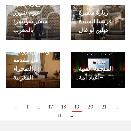
زيارة السيد
بالأطلس،
زيارة سفيرة
غيوم شورر
إيكودار (مخازن
فرنسا السيدة
سفير سويسرا
الحبوب)
هيلين لو غال
بالمغرب
والزوايا
(المساجد
والقبور) روابط
في مقدمة
الملحمة الفنية
الصحراء
-أعياد أمة
المغربية
←
1
…
17
18
19
20
21
…
31
→