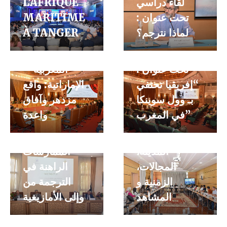
L’AFRIQUE
لقاء دراسي
MARITIME
تحت عنوان :
À TANGER
لماذا نترجم؟
مائدة مستديرة
“العلاقات
سلسلة حلقات
تحت عنوان :
المغربية –
علمية تحت
“إفريقيا تحتفي
الإماراتية: واقع
عنوان : ”
بـ وول سوينكا
مزدهر وآفاق
الامتدادات
في المغرب”
واعدة
الحضرية ̏ حلقة
يوم دراسي
بعنوان : “قراءة
تحت عنوان :
المدينة،
“الممارسات
المجالات،
الراهنة في
الزمنية و
الترجمة من
المشاهد
وإلى الأمازيغية
اليوم الدراسي
سلسلة حلقات
حول الرصيد
علمية تحت