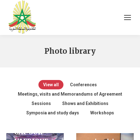
Photo library
View all
Conferences
Meetings, visits and Memorandums of Agreement
BLUE
Sessions
Shows and Exhibitions
AFRICA
Symposia and study days
Workshops
SUMMIT :
CAP SUR