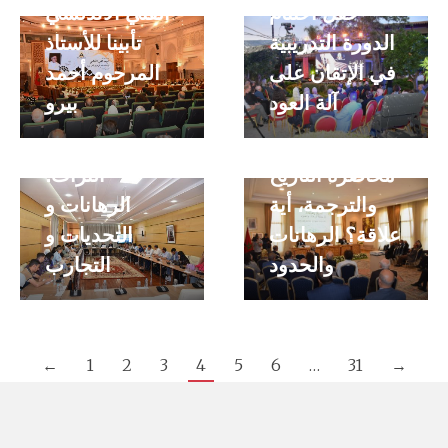
حفل اختتام
الفني الأندلسي
عنوان : ”
الدورة التدريبية
تأبينا للأستاذ
الامتدادات
في الإتقان على
المرحوم أحمد
الحضرية ̏ حلقة
آلة العود
بيرو
بعنوان :
“التعمير و
محاضرة التاريخ
التراث؛
والترجمة، أية
الرهانات و
علاقة؟ الرهانات
التحديات و
والحدود
التجارب
←
1
2
3
4
5
6
…
31
→