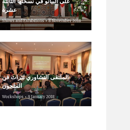
على البيانو في نسختها الثالثة
عشرة
Shows and Exhibitions
8 November 2018
الملتقى التشاوري لتراث فن
الملحون
Workshops
9 January 2018