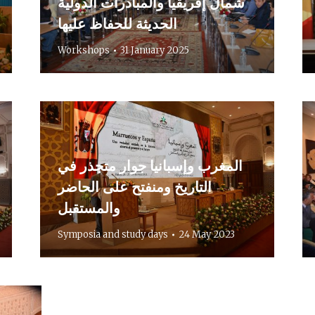
شمال إفريقيا والمبادرات الدولية
الحديثة للحفاظ عليها
Workshops
31 January 2025
المغرب وإسبانيا جوار متجذر في
التاريخ ومنفتح على الحاضر
والمستقبل
Symposia and study days
24 May 2023