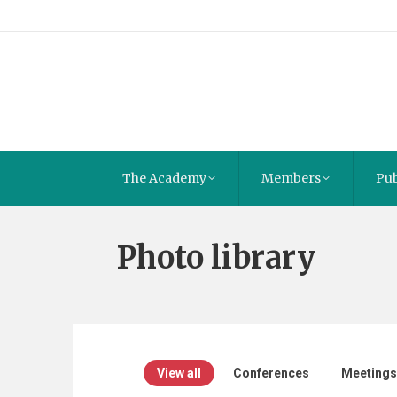
The Academy
Members
Pub
Photo library
View all
Conferences
Meetings