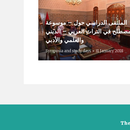
الملتقى الدراسي حول – موسوعة
مصطلح في التراث العربي – الديني
والعلمي والأدبي
Symposia and study days
31 January 2018
The