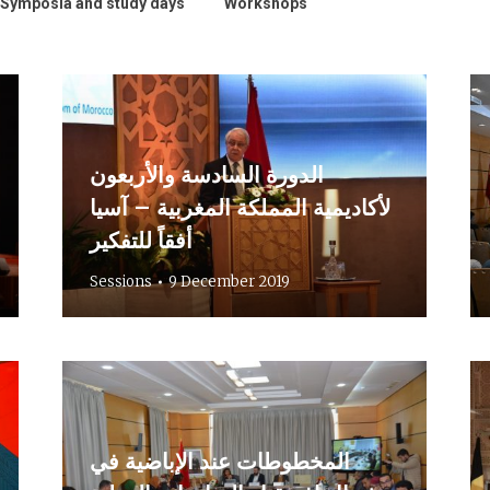
Symposia and study days
Workshops
الدورة السادسة والأربعون
لأكاديمية المملكة المغربية – آسيا
أفقاً للتفكير
Sessions
9 December 2019
المخطوطات عند الإباضية في