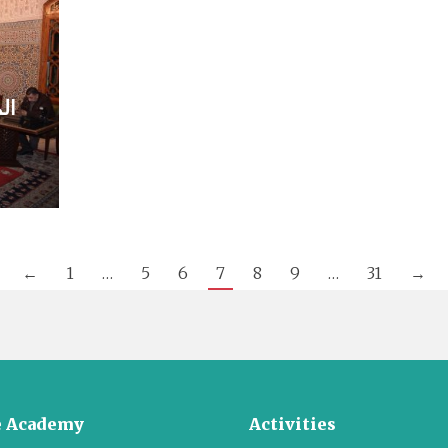
ال
←
1
…
5
6
7
8
9
…
31
→
 Academy
Activities