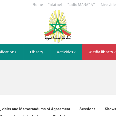
Home
Intatnet
Radio MANARAT
Live vide
lications
Library
Activities
Media library
, visits and Memorandums of Agreement
Sessions
Shows 