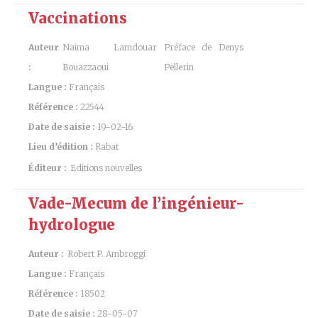
Vaccinations
Auteur
Naima Lamdouar
Préface de Denys
:
Bouazzaoui
Pellerin
Langue :
Français
Référence :
22544
Date de saisie :
19-02-16
Lieu d’édition :
Rabat
Éditeur :
Editions nouvelles
Vade-Mecum de l’ingénieur-
hydrologue
Auteur :
Robert P. Ambroggi
Langue :
Français
Référence :
18502
Date de saisie :
28-05-07