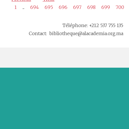
1
...
694
695
696
697
698
699
700
Téléphone: +212 537 755 135
Contact: bibliotheque@alacademia.org.ma