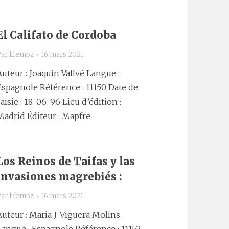
El Califato de Cordoba
Par
lifemoz
16 mars 2021
Auteur : Joaquin Vallvé Langue :
Espagnole Référence : 11150 Date de
saisie : 18-06-96 Lieu d’édition :
Madrid Éditeur : Mapfre
Los Reinos de Taifas y las
invasiones magrebiés :
Par
lifemoz
16 mars 2021
Auteur : Maria J. Viguera Molins