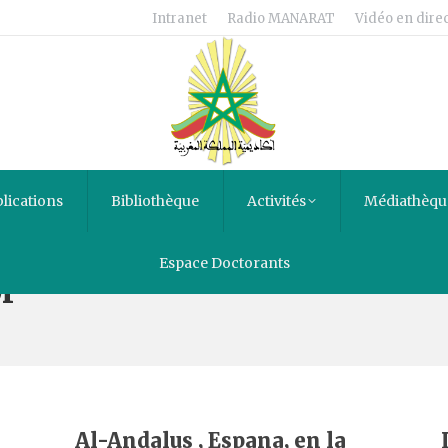
Intranet
Radio MANARAT
Vidéo en direc
lications
Bibliothèque
Activités
Médiathèqu
Espace Doctorants
l
Al-Andalus , Espana, en la