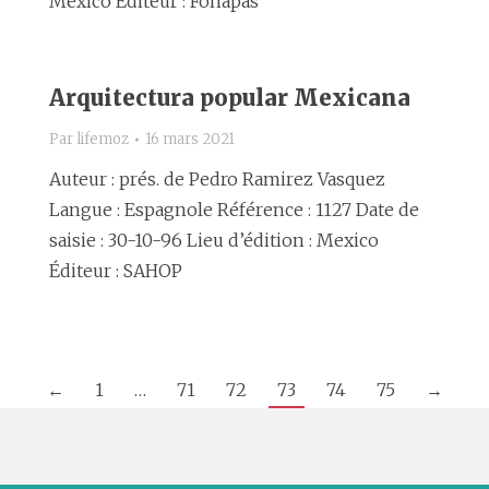
México Éditeur : Fonapas
Arquitectura popular Mexicana
Par
lifemoz
16 mars 2021
Auteur : prés. de Pedro Ramirez Vasquez
Langue : Espagnole Référence : 1127 Date de
saisie : 30-10-96 Lieu d’édition : Mexico
Éditeur : SAHOP
←
1
…
71
72
73
74
75
→