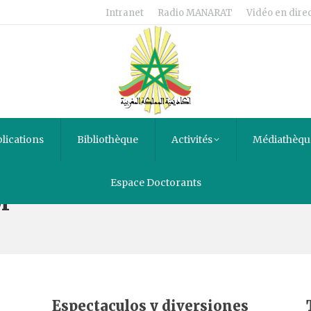
Intranet
Radio MANARAT
Vidéo en direc
lications
Bibliothèque
Activités
Médiathèqu
Espace Doctorants
l
Espectaculos y diversiones