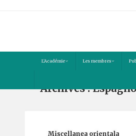
L’Académie
Les membres
Pub
Archives :
Espagno
Miscellanea orientala