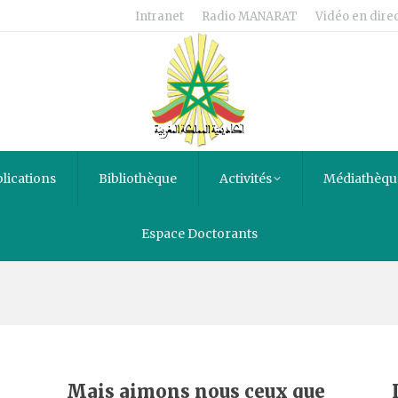
Intranet
Radio MANARAT
Vidéo en direc
lications
Bibliothèque
Activités
Médiathèqu
Espace Doctorants
s
Mais aimons nous ceux que