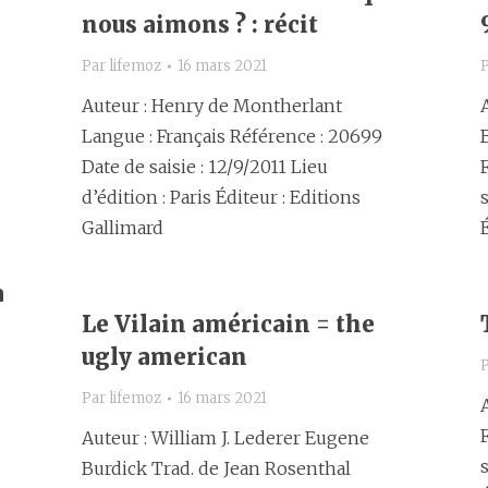
nous aimons ? : récit
Par
lifemoz
16 mars 2021
Auteur : Henry de Montherlant
Langue : Français Référence : 20699
Date de saisie : 12/9/2011 Lieu
d’édition : Paris Éditeur : Editions
s
Gallimard
a
Le Vilain américain = the
ugly american
Par
lifemoz
16 mars 2021
Auteur : William J. Lederer Eugene
s
Burdick Trad. de Jean Rosenthal