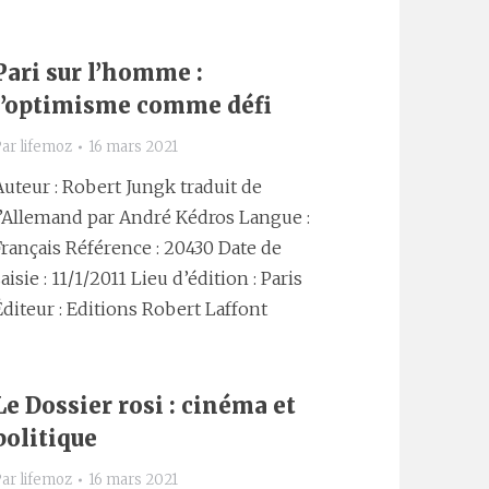
Pari sur l’homme :
l’optimisme comme défi
Par
lifemoz
16 mars 2021
Auteur : Robert Jungk traduit de
l’Allemand par André Kédros Langue :
Français Référence : 20430 Date de
aisie : 11/1/2011 Lieu d’édition : Paris
Éditeur : Editions Robert Laffont
Le Dossier rosi : cinéma et
politique
Par
lifemoz
16 mars 2021