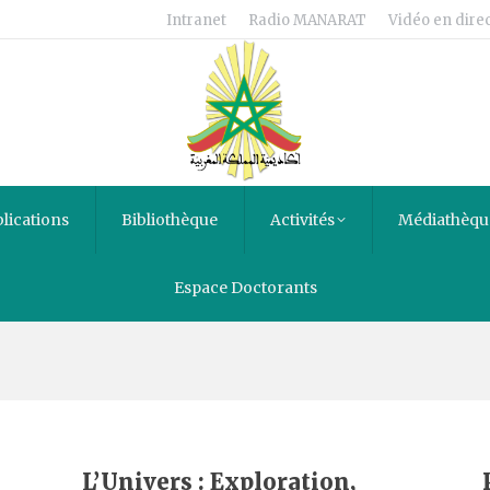
Intranet
Radio MANARAT
Vidéo en direc
lications
Bibliothèque
Activités
Médiathèqu
Espace Doctorants
s
L’Univers : Exploration,