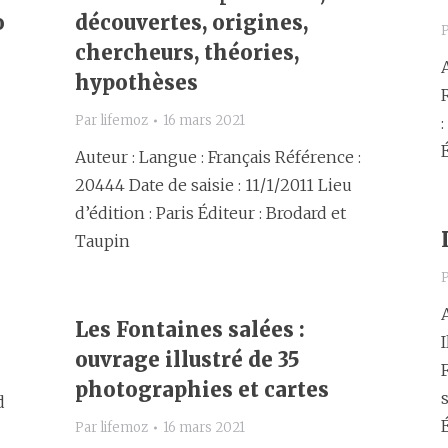
o
découvertes, origines,
chercheurs, théories,
hypothèses
Par
lifemoz
16 mars 2021
:
Auteur : Langue : Français Référence :
20444 Date de saisie : 11/1/2011 Lieu
d’édition : Paris Éditeur : Brodard et
Taupin
Les Fontaines salées :
ouvrage illustré de 35
photographies et cartes
s
d
Par
lifemoz
16 mars 2021