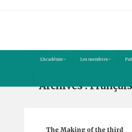
L’Académie
Les membres
Pub
Archives :
Françai
The Making of the third