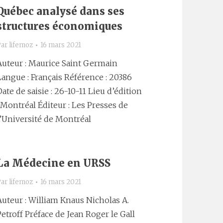
Québec analysé dans ses
structures économiques
Par
lifemoz
16 mars 2021
Auteur : Maurice Saint Germain
Langue : Français Référence : 20386
Date de saisie : 26-10-11 Lieu d’édition
: Montréal Éditeur : Les Presses de
l’Université de Montréal
La Médecine en URSS
Par
lifemoz
16 mars 2021
Auteur : William Knaus Nicholas A.
Petroff Préface de Jean Roger le Gall