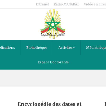
Intranet
Radio MANARAT
Vidéo en direc
lications
Bibliothèque
Activités
Médiathèqu
Espace Doctorants
s
Encyclopédie des dates et