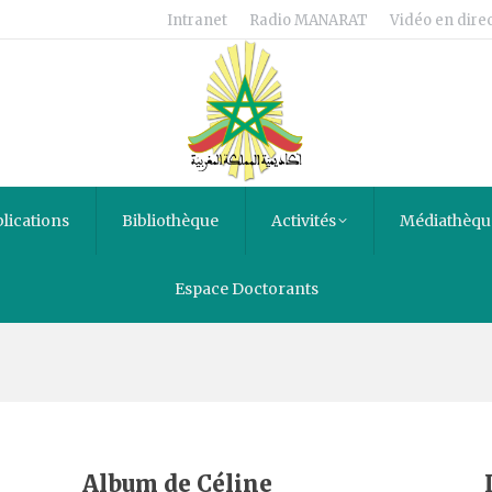
Intranet
Radio MANARAT
Vidéo en direc
lications
Bibliothèque
Activités
Médiathèqu
Espace Doctorants
s
Album de Céline