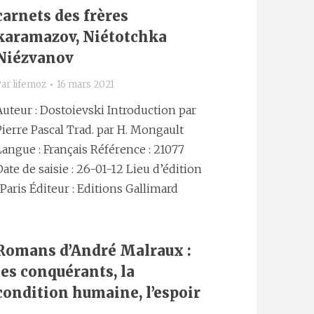
carnets des frères
karamazov, Niétotchka
Niézvanov
Par
lifemoz
16 mars 2021
Auteur : Dostoievski Introduction par
Pierre Pascal Trad. par H. Mongault
Langue : Français Référence : 21077
Date de saisie : 26-01-12 Lieu d’édition
: Paris Éditeur : Editions Gallimard
Romans d’André Malraux :
les conquérants, la
condition humaine, l’espoir