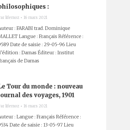
philosophiques :
Par
lifemoz
16 mars 2021
Auteur : FARABI trad. Dominique
MALLET Langue : Français Référence :
9589 Date de saisie : 29-05-96 Lieu
d’édition : Damas Éditeur : Institut
Français de Damas
Le Tour du monde : nouveau
journal des voyages, 1901
Par
lifemoz
16 mars 2021
Auteur : Langue : Français Référence :
9534 Date de saisie : 13-05-97 Lieu