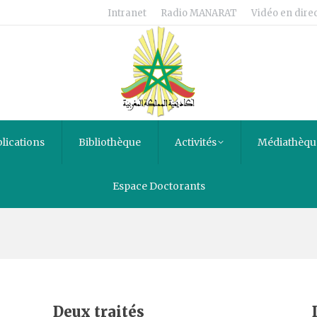
Intranet
Radio MANARAT
Vidéo en direc
lications
Bibliothèque
Activités
Médiathèqu
Espace Doctorants
s
Deux traités