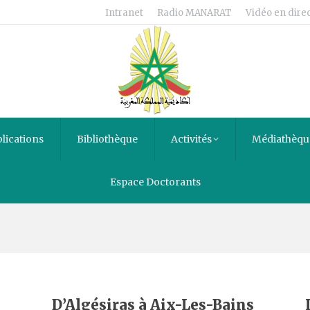
Intranet
Radio MANARAT
Vidéo en direc
lications
Bibliothèque
Activités
Médiathèqu
Espace Doctorants
s
D’Algésiras à Aix-Les-Bains