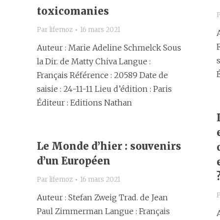
toxicomanies
Par
lifemoz
16 mars 2021
Auteur : Marie Adeline Schmelck Sous
s
la Dir. de Matty Chiva Langue :
Français Référence : 20589 Date de
saisie : 24-11-11 Lieu d’édition : Paris
Éditeur : Editions Nathan
Le Monde d’hier : souvenirs
d’un Européen
Par
lifemoz
16 mars 2021
Auteur : Stefan Zweig Trad. de Jean
Paul Zimmerman Langue : Français