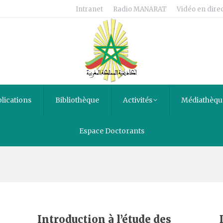
Intranet
Radio MANARAT
Vidéo en direc
lications
Bibliothèque
Activités
Médiathèqu
Espace Doctorants
s
Introduction à l’étude des