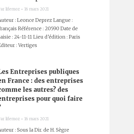
Par
lifemoz
16 mars 2021
Auteur : Leonce Deprez Langue :
Français Référence : 20590 Date de
aisie : 24-11-11 Lieu d’édition : Paris
Éditeur : Vertiges
Les Entreprises publiques
en France : des entreprises
comme les autres? des
entreprises pour quoi faire
?
Par
lifemoz
16 mars 2021
Auteur : Sous la Dir. de H. Sègre